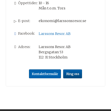
Öppettider:
10 - 16
Mån t.o.m. Tors
E-post:
ekonomi@larssonsresor.se
Facebook:
Larssons Resor AB
Adress:
Larssons Resor AB
Bergsgatan 53
112 31
Stockholm
Kontaktformulär
Ring oss
Följ oss på
Nyhetsbrev
Larssons Resor AB
Bergsgatan 53