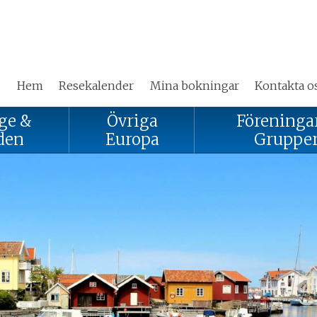
Hem
Resekalender
Mina bokningar
Kontakta o
ge &
Övriga
Föreninga
den
Europa
Gruppe