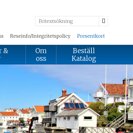
ss
Reseinfo/Integritetspolicy
Presentkort
r &
Om
Beställ
r
oss
Katalog