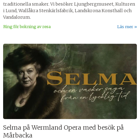
traditionella smaker. Vi besöker Ljungbergmuseet, Kulturen
i Lund, Wallåkra Stenkärlsfabrik, Landskrona Konsthall och
Vandalorum.
Ring för bokning av resa
Läs mer
Selma på Wermland Opera med besök på
Mårbacka