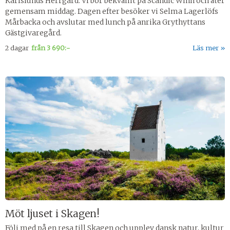
Karlslunds Herrgård. Vi bor bekvämt på Scandic Winn och äter
gemensam middag. Dagen efter besöker vi Selma Lagerlöfs
Mårbacka och avslutar med lunch på anrika Grythyttans
Gästgivaregård.
2 dagar
från
3 690:-
Läs mer
Möt ljuset i Skagen!
Följ med på en resa till Skagen och upplev dansk natur, kultur