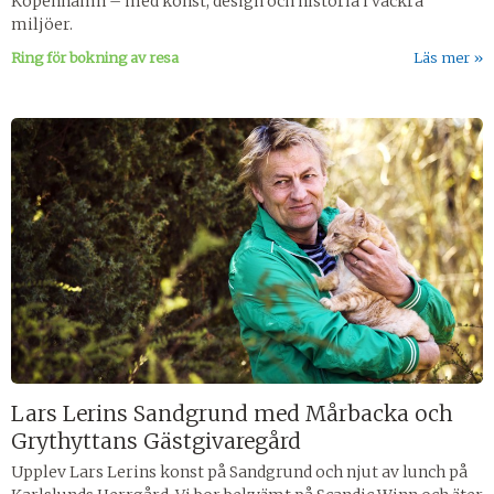
Köpenhamn – med konst, design och historia i vackra
miljöer.
Ring för bokning av resa
Läs mer
Lars Lerins Sandgrund med Mårbacka och
Grythyttans Gästgivaregård
Upplev Lars Lerins konst på Sandgrund och njut av lunch på