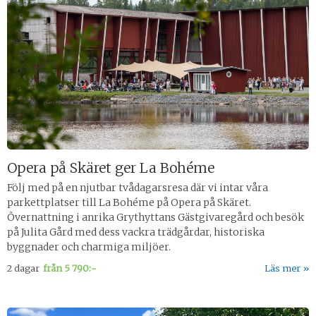
Opera på Skäret ger La Bohéme
Följ med på en njutbar tvådagarsresa där vi intar våra
parkettplatser till La Bohéme på Opera på Skäret.
Övernattning i anrika Grythyttans Gästgivaregård och besök
på Julita Gård med dess vackra trädgårdar, historiska
byggnader och charmiga miljöer.
2 dagar
från
5 790:-
Läs mer