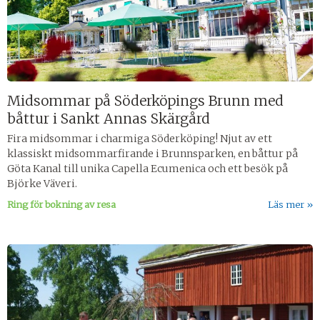
Midsommar på Söderköpings Brunn med
båttur i Sankt Annas Skärgård
Fira midsommar i charmiga Söderköping! Njut av ett
klassiskt midsommarfirande i Brunnsparken, en båttur på
Göta Kanal till unika Capella Ecumenica och ett besök på
Björke Väveri.
Ring för bokning av resa
Läs mer