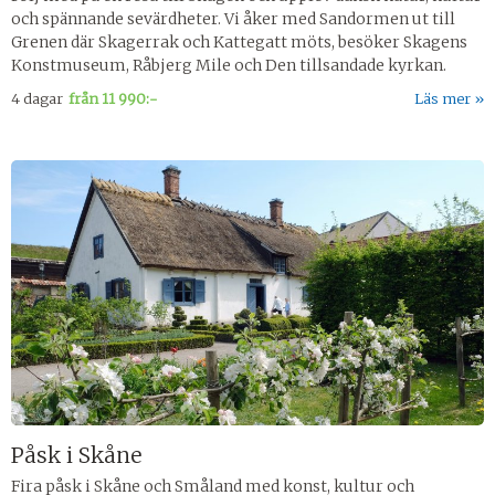
och spännande sevärdheter. Vi åker med Sandormen ut till
Grenen där Skagerrak och Kattegatt möts, besöker Skagens
Konstmuseum, Råbjerg Mile och Den tillsandade kyrkan.
4 dagar
från
11 990:-
Läs mer
Påsk i Skåne
Fira påsk i Skåne och Småland med konst, kultur och