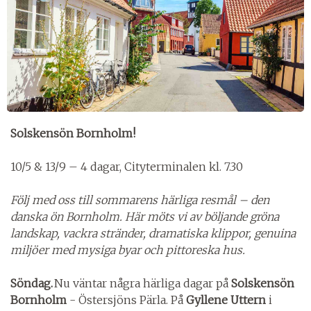
Solskensön Bornholm!
10/5 & 13/9 – 4 dagar, Cityterminalen kl. 7.30
Följ med oss till sommarens härliga resmål – den
danska ön Bornholm. Här möts vi av böljande gröna
landskap, vackra stränder, dramatiska klippor, genuina
miljöer med mysiga byar och pittoreska hus.
Söndag.
Nu väntar några härliga dagar på
Solskensön
Bornholm
- Östersjöns Pärla. På
Gyllene Uttern
i