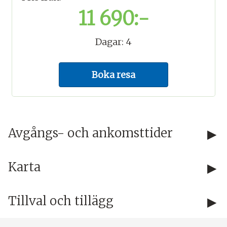
11 690:-
Dagar:
4
Boka resa
Kontakta oss
Avgångs- och ankomsttider
Telefon:
08-34 82 00
Karta
Öppettider:
10 - 16
Mån t.o.m. Tors
Tillval och tillägg
E-post:
ekonomi@larssonsresor.se