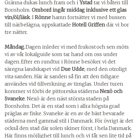
Gränna dukas lunch fram och i
Ystad
tar vi båten till
Bornholm.
Ombord ingår middag inklusive ett glas
vin/öl/läsk
. I
Rönne
hamn fortsätter vi med bussen
till närbelägna, uppskattade
Hotell Griffen
där vi bor
tre nätter.
Måndag.
Dagen inleder vi med frukost och sen möts
vi av vår lokalguide som tar hand om oss under
dagen. Efter en rundtur i Rönne besöker vi det
säregna landskapet vid
Due Udde
, med den otroligt
vita sanden. Här är sanden så fin att den tidigare
användes vid tillverkning av timglas. Under turen
kommer vi förbi de pittoreska städerna
Nexö och
Svaneke
. Nexö är den näst största staden på
Bornholm. Det är en stad som i allra högsta grad
präglas av fiske. Svaneke är en av de bäst bevarade
städerna med gammal stil i Danmark. För övrigt är det
också den stad där solen skiner först, i hela Danmark.
Här finns möjlighet till lunch och vi får sen lite tid på