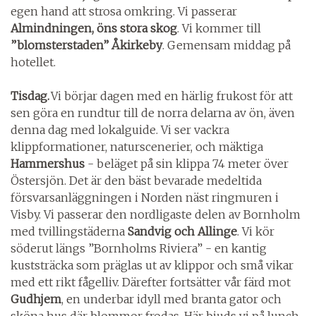
egen hand att strosa omkring. Vi passerar
Almindningen, öns stora skog
. Vi kommer till
”blomsterstaden” Åkirkeby
. Gemensam middag på
hotellet.
Tisdag.
Vi börjar dagen med en härlig frukost för att
sen göra en rundtur till de norra delarna av ön, även
denna dag med lokalguide. Vi ser vackra
klippformationer, naturscenerier, och mäktiga
Hammershus
- beläget på sin klippa 74 meter över
Östersjön. Det är den bäst bevarade medeltida
försvarsanläggningen i Norden näst ringmuren i
Visby. Vi passerar den nordligaste delen av Bornholm
med tvillingstäderna
Sandvig och Allinge
. Vi kör
söderut längs ”Bornholms Riviera” - en kantig
kuststräcka som präglas ut av klippor och små vikar
med ett rikt fågelliv. Därefter fortsätter vår färd mot
Gudhjem
, en underbar idyll med branta gator och
sköna hus där blommor frodas. Här bjuds vi på lunch