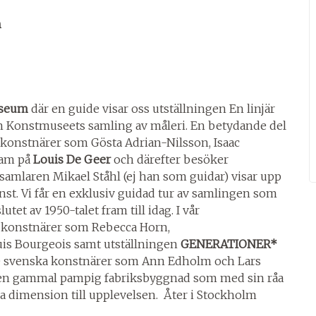
um
useum
där en guide visar oss utställningen En linjär
n Konstmuseets samling av måleri. En betydande del
 konstnärer som Gösta Adrian-Nilsson, Isaac
ram på
Louis De Geer
och därefter besöker
nstsamlaren Mikael Ståhl (ej han som guidar) visar upp
nst. Vi får en exklusiv guidad tur av samlingen som
lutet av 1950-talet fram till idag. I vår
d konstnärer som Rebecca Horn,
is Bourgeois samt utställningen
GENERATIONER*
de svenska konstnärer som Ann Edholm och Lars
 en gammal pampig fabriksbyggnad som med sin råa
a dimension till upplevelsen. Åter i Stockholm