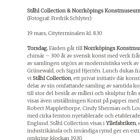
Ståhl Collection & Norrköpings Konstmuse
(Fotograf: Fredrik Schlyter)
19 mars, Cityterminalen kl. 8.30
Torsdag.
Färden går till
Norrköpings Konstm
chimär – 300 år av svensk konst med verk frå
av samlingen utgörs av modernistiska verk av
Grünewald, och Sigrid Hjertén. Lunch dukas f
vi
Ståhl Collection
, ett privat initiativ där ko
delar av sin omfattande samling av samtida ko
till stor del består av måleri och skulptur från s
visas även utställningen Konst på papper me
Robert Mapplethorpe, Cindy Sherman och Lou
med cirka femton nyetablerade och etablera
Englund. Ståhl Collection visas i
Yllefabriken
,
industrikänsla och invändiga rymd ger en extr
omkring klockan 19.30.