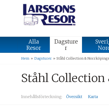
Alla
Dagsture
Sveri
Resor
r
Nor
Hem
»
Dagsturer
»
Ståhl Collection & Norrköpi
Ståhl Collectio
Innehålls
förteckning
Översikt
Karta