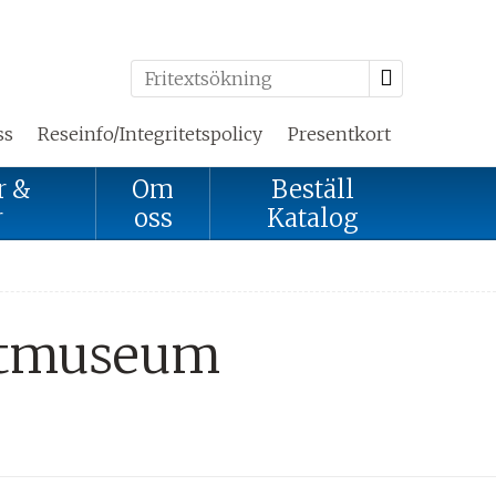
ss
Reseinfo/Integritetspolicy
Presentkort
r &
Om
Beställ
r
oss
Katalog
nstmuseum