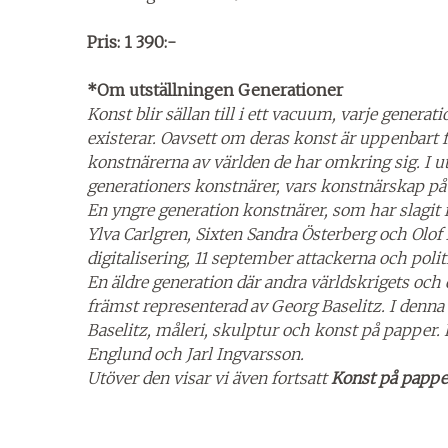
Pris: 1 390:-
*Om utställningen Generationer
Konst blir sällan till i ett vacuum, varje genera
existerar. Oavsett om deras konst är uppenbart f
konstnärerna av världen de har omkring sig. I u
generationers konstnärer, vars konstnärskap påv
En yngre generation konstnärer, som har slagit 
Ylva Carlgren, Sixten Sandra Österberg och Olof
digitalisering, 11 september attackerna och polit
En äldre generation där andra världskrigets och 
främst representerad av Georg Baselitz. I denna
Baselitz, måleri, skulptur och konst på papper.
Englund och Jarl Ingvarsson.
Utöver den visar vi även fortsatt
Konst på papp