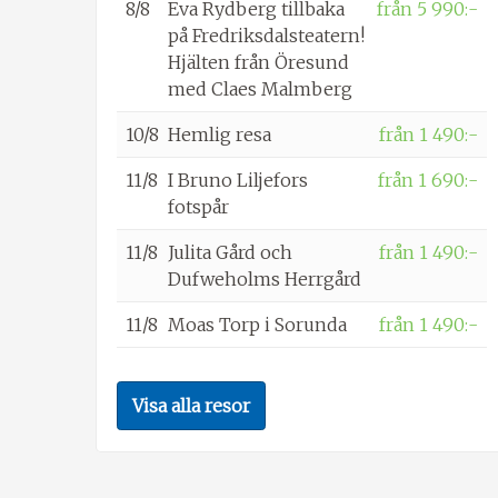
8/8
Eva Rydberg tillbaka
från 5 990:-
på Fredriksdalsteatern!
Hjälten från Öresund
med Claes Malmberg
10/8
Hemlig resa
från 1 490:-
11/8
I Bruno Liljefors
från 1 690:-
fotspår
11/8
Julita Gård och
från 1 490:-
Dufweholms Herrgård
11/8
Moas Torp i Sorunda
från 1 490:-
Visa alla resor