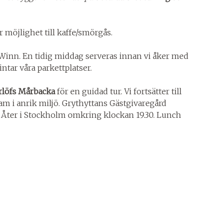
ör möjlighet till kaffe/smörgås.
 Winn. En tidig middag serveras innan vi åker med
 intar våra parkettplatser.
rlöfs Mårbacka
för en guidad tur. Vi fortsätter till
am i anrik miljö. Grythyttans Gästgivaregård
. Åter i Stockholm omkring klockan 19.30. Lunch