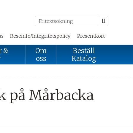
ss
Reseinfo/Integritetspolicy
Presentkort
r &
Om
Beställ
r
oss
Katalog
k på Mårbacka