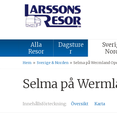
Alla
Dagsture
Sveri
Resor
r
Nor
Hem
»
Sverige & Norden
»
Selma på Wermland Ope
Selma på Werml
Innehålls
förteckning
Översikt
Karta