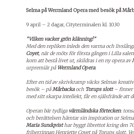
Selma på Wermland Opera med besök på Mår
9 april – 2 dagar, Cityterminalen kl. 10.30
”Vilken vacker grön klänning!”
Med den repliken inleds den varma och livslån
Coyet
, när de möts för första gången i Lilla sal
kom att bestå livet ut, skildras i en ny opera av
urpremiär på
Wermland Opera
.
Efter en tid av skrivkramp väcks Selmas kreativ
besök – på
Mårbacka
och
Torups slott
– finner 
med sitt skarpa intellekt, får en själsfrände att
Operan bär tydliga
värmländska förtecken
: ton
och berättelsen hämtar sin inspiration ur Selma
Maria Sundqvist
har byggt librettot kring den 
friherrinnan Henriette Coyet på Torups slott. Ver