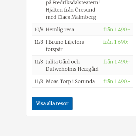
på Fredriksdalsteatern!
Hjälten från Öresund
med Claes Malmberg
10/8
Hemlig resa
från 1 490:-
11/8
I Bruno Liljefors
från 1 690:-
fotspår
11/8
Julita Gård och
från 1 490:-
Dufweholms Herrgård
11/8
Moas Torp i Sorunda
från 1 490:-
Visa alla resor