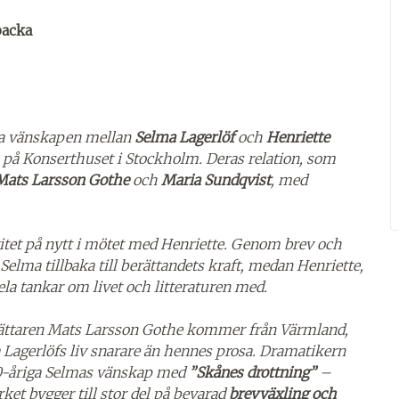
backa
ga vänskapen mellan
Selma Lagerlöf
och
Henriette
en på Konserthuset i Stockholm. Deras relation, som
Mats Larsson Gothe
och
Maria Sundqvist
, med
itet på nytt i mötet med Henriette. Genom brev och
Selma tillbaka till berättandets kraft, medan Henriette,
 dela tankar om livet och litteraturen med.
sättaren Mats Larsson Gothe kommer från Värmland,
 Lagerlöfs liv snarare än hennes prosa. Dramatikern
70-åriga Selmas vänskap med
”Skånes drottning”
–
ket bygger till stor del på bevarad
brevväxling och