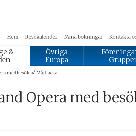
Hem
Resekalender
Mina bokningar
Kontakta o
ge &
Övriga
Föreninga
den
Europa
Gruppe
ra med besök på Mårbacka
and Opera med besö